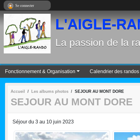
Panneau de gestion des cookies
Se connecter
L'AIGLE-R
La passion de la 
Fonctionnement & Organisation
Calendrier des randos 
Accueil
Les albums photos
SEJOUR AU MONT DORE
SEJOUR AU MONT DORE
Séjour du 3 au 10 juin 2023